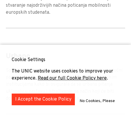
stvaranje najodrživijih načina poticanja mobilnosti
europskih studenata.
Urbano
Cookie Settings
Specifična vizija našega saveza jest da su gradovi ključni
The UNIC website uses cookies to improve your
partneri i naša sveučilišta blisko surađuju s gradskim
experience.
Read our full Cookie Policy here
.
institucijama kako bi osigurala da se urbana pitanja
uklapaju u nastavu i istraživanje na način koji će biti
dostupan i uključiv za sve studente.
I Accept the Cookie Policy
No Cookies, Please