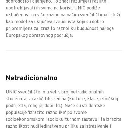
dobrodošlo i cijenjeno. To znači razumjeti razlike i
upotrebljavati ih svima na korist. UNIC podiže
uključenost na višu razinu na našim sveučilištima i služi
kao model za uključiva sveučilišta koja su dobro
pripremljena za izrazito raznoliku budućnost našega
Europskog obrazovnog područja.
Netradicionalno
UNIC sveučilište ima velik broj netradicionalnih
studenata iz različitih sredina (kulture, klase, etničkog
podrijetla, religije, dobi itd.). Naše su studentske
populacije 'izrazito raznolike' po svome
socioekonomskom i sociokulturnom sastavu i ta izrazita
raznolikost nudi jedinstvenu priliku za istraživanje i